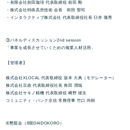
・有限会社前田珈琲 代表取締役 前田 剛
・株式会社特殊高所技術 会長 和田 聖司
・インタラクティブ株式会社 代表取締役社長 臼井 隆秀
③パネルディスカッション2nd session
「事業を成長させていくための複業人材活用」
【登壇者】
株式会社XLOCAL 代表取締役 坂本 大典（モデレーター）
株式会社豆政 代表取締役社長 角田 潤哉
株式会社サキノ精機 代表取締役 﨑野 雄生
コミュニティ・バンク京信 常務理事 竹口 尚樹
➃懇親会（8階DAIDOKORO）